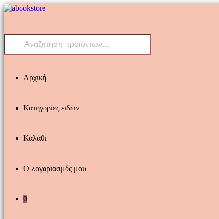
Skip
to
content
Products
search
Αρχική
Κατηγορίες ειδών
Καλάθι
Ο λογαριασμός μου
0