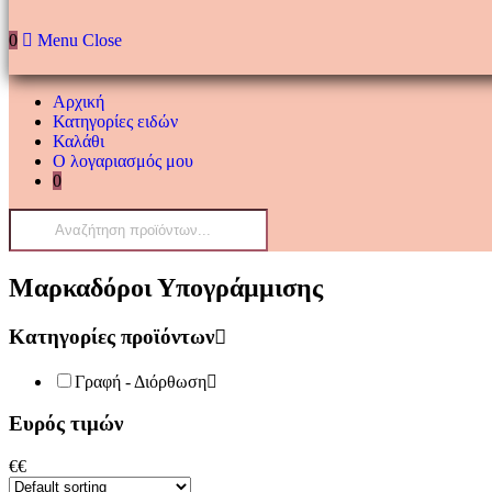
0
Menu
Close
Αρχική
Κατηγορίες ειδών
Καλάθι
Ο λογαριασμός μου
0
Products
search
Μαρκαδόροι Υπογράμμισης
Κατηγορίες προϊόντων
Γραφή - Διόρθωση
Ευρός τιμών
€
€