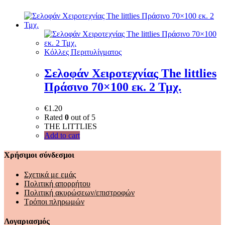
Κόλλες Περιτυλίγματος
Σελοφάν Χειροτεχνίας The littlies
Πράσινο 70×100 εκ. 2 Τμχ.
€
1.20
Rated
0
out of 5
THE LITTLIES
Add to cart
Χρήσιμοι σύνδεσμοι
Σχετικά με εμάς
Πολιτική απορρήτου
Πολιτική ακυρώσεων/επιστροφών
Τρόποι πληρωμών
Λογαριασμός