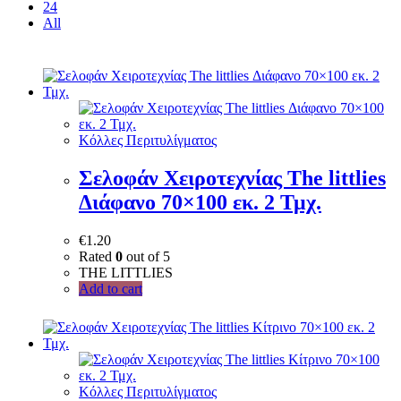
24
All
Κόλλες Περιτυλίγματος
Σελοφάν Χειροτεχνίας The littlies
Διάφανο 70×100 εκ. 2 Τμχ.
€
1.20
Rated
0
out of 5
THE LITTLIES
Add to cart
Κόλλες Περιτυλίγματος