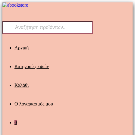
Skip
to
content
Products
search
Αρχική
Κατηγορίες ειδών
Καλάθι
Ο λογαριασμός μου
0