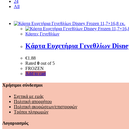
24
All
Κάρτες Γενεθλίων
Κάρτα Ευχετήρια Γενεθλίων Disney
€
1.88
Rated
0
out of 5
FROZEN
Add to cart
Χρήσιμοι σύνδεσμοι
Σχετικά με εμάς
Πολιτική απορρήτου
Πολιτική ακυρώσεων/επιστροφών
Τρόποι πληρωμών
Λογαριασμός