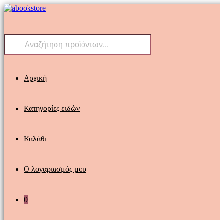
Skip
to
content
Products
search
Αρχική
Κατηγορίες ειδών
Καλάθι
Ο λογαριασμός μου
0