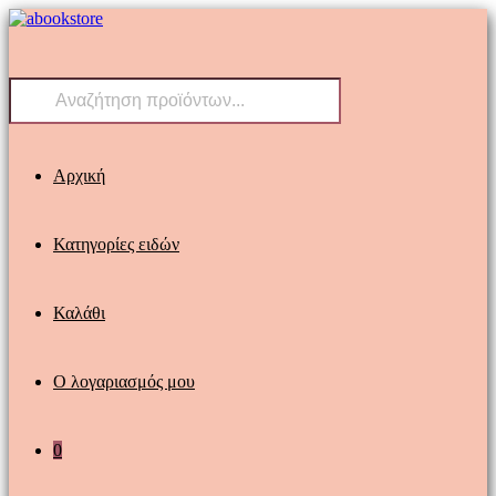
Skip
to
content
Products
search
Αρχική
Κατηγορίες ειδών
Καλάθι
Ο λογαριασμός μου
0