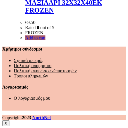
ΜΑΞΙΛΑΡΙ 32Χ32Χ40ΕΚ
FROZEN
€
9.50
Rated
0
out of 5
FROZEN
Add to cart
Χρήσιμοι σύνδεσμοι
Σχετικά με εμάς
Πολιτική απορρήτου
Πολιτική ακυρώσεων/επιστροφών
Τρόποι πληρωμών
Λογαριασμός
Ο λογαριασμός μου
Copyright-
2023
NorthNet
X