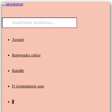
Skip
to
content
Products
search
Αρχική
Κατηγορίες ειδών
Καλάθι
Ο λογαριασμός μου
0