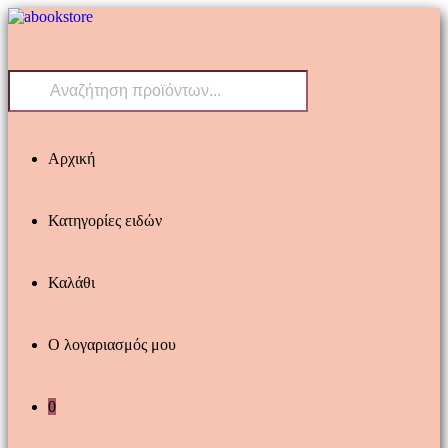
Skip
to
content
Products
search
Αρχική
Κατηγορίες ειδών
Καλάθι
Ο λογαριασμός μου
0