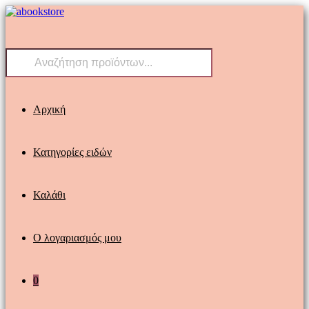
Skip
to
content
Products
search
Αρχική
Κατηγορίες ειδών
Καλάθι
Ο λογαριασμός μου
0