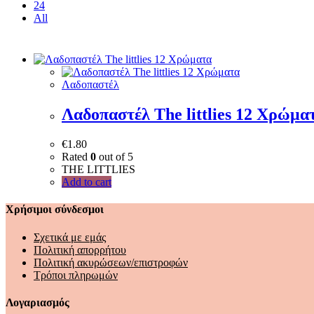
24
All
Λαδοπαστέλ
Λαδοπαστέλ The littlies 12 Χρώμα
€
1.80
Rated
0
out of 5
THE LITTLIES
Add to cart
Χρήσιμοι σύνδεσμοι
Σχετικά με εμάς
Πολιτική απορρήτου
Πολιτική ακυρώσεων/επιστροφών
Τρόποι πληρωμών
Λογαριασμός