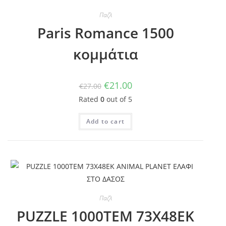
Παζλ
Paris Romance 1500
κομμάτια
€
21.00
€
27.00
Rated
0
out of 5
Add to cart
Παζλ
PUZZLE 1000TEM 73Χ48ΕΚ