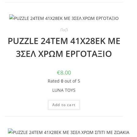
Παζλ
PUZZLE 24TEM 41Χ28ΕΚ ΜΕ
3ΣΕΛ ΧΡΩΜ ΕΡΓΟΤΑΞΙΟ
€
8.00
Rated
0
out of 5
LUNA TOYS
Add to cart