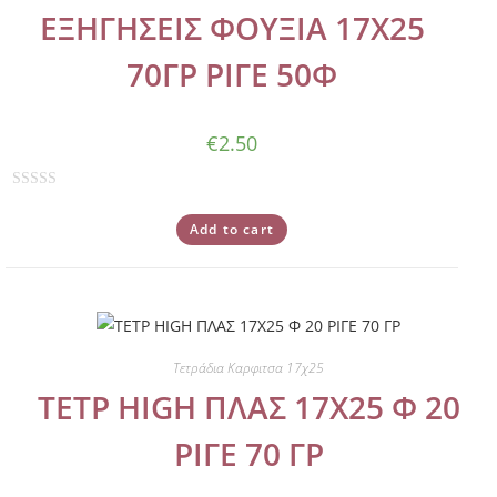
ΕΞΗΓΗΣΕΙΣ ΦΟΥΞΙΑ 17Χ25
t
o
70ΓΡ ΡΙΓΕ 50Φ
f
5
€
2.50
R
a
Add to cart
t
e
d
0
o
Τετράδια Καρφιτσα 17χ25
u
ΤΕΤΡ HIGH ΠΛΑΣ 17Χ25 Φ 20
t
o
ΡΙΓΕ 70 ΓΡ
f
5