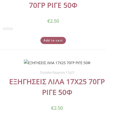
70ΓΡ ΡΙΓΕ 50Φ
f
5
€
2.50
R
a
Add to cart
t
e
d
0
o
Τετράδια Καρφιτσα 17χ25
u
ΕΞΗΓΗΣΕΙΣ ΛΙΛΑ 17Χ25 70ΓΡ
t
o
ΡΙΓΕ 50Φ
f
5
€
2.50