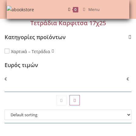
Skip
Menu
0
to
content
Τετράδια Καρφιτσα 17χ25
Κατηγορίες προϊόντων
Χαρτικά – Τετράδια
Ευρός τιμών
€
€