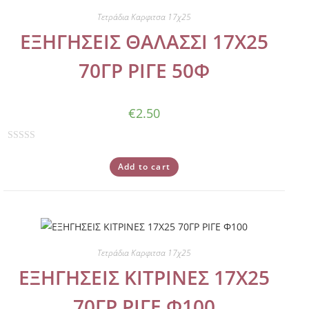
t
Τετράδια Καρφιτσα 17χ25
o
ΕΞΗΓΗΣΕΙΣ ΘΑΛΑΣΣΙ 17Χ25
f
5
70ΓΡ ΡΙΓΕ 50Φ
€
2.50
R
a
Add to cart
t
e
d
0
o
Τετράδια Καρφιτσα 17χ25
u
ΕΞΗΓΗΣΕΙΣ ΚΙΤΡΙΝΕΣ 17Χ25
t
o
70ΓΡ ΡΙΓΕ Φ100
f