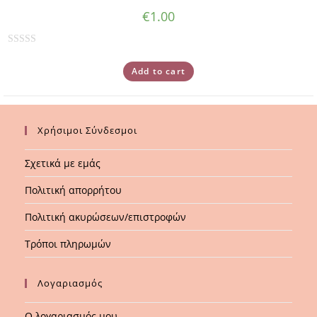
€
1.00
R
a
Add to cart
t
e
d
Χρήσιμοι Σύνδεσμοι
0
o
Σχετικά με εμάς
u
t
Πολιτική απορρήτου
o
f
Πολιτική ακυρώσεων/επιστροφών
5
Τρόποι πληρωμών
Λογαριασμός
Ο λογαριασμός μου