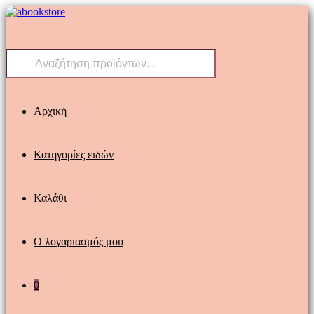
Skip
to
content
Products
search
Αρχική
Κατηγορίες ειδών
Καλάθι
Ο λογαριασμός μου
0