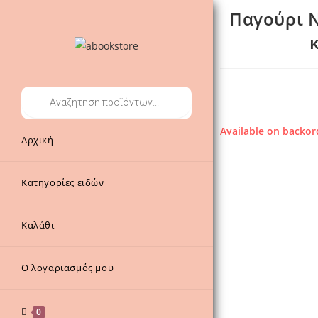
Παγούρι Ν
Products
search
Available on backor
Αρχική
Κατηγορίες ειδών
Καλάθι
Ο λογαριασμός μου
0