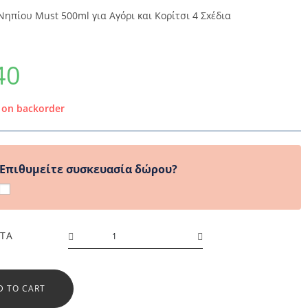
Νηπίου Must 500ml για Αγόρι και Κορίτσι 4 Σxέδια
40
e on backorder
Επιθυμείτε συσκευασία δώρου?
ΤΑ
D TO CART