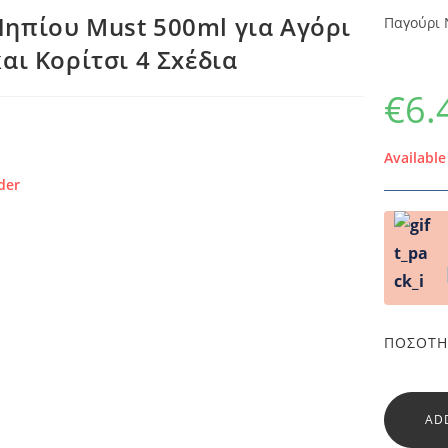
ηπίου Must 500ml για Αγόρι
Παγούρι 
και Κορίτσι 4 Σxέδια
€
6.
Availabl
der
ΠΟΣΌΤΗ
AD