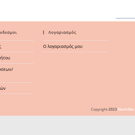
ύνδεσμοι
Λογαριασμός
ς
Ο λογαριασμός μου
ρήτου
ώσεων/
μών
Copyright-
2023
NorthNet