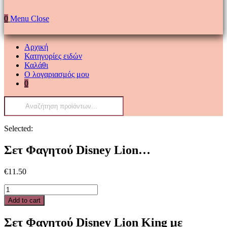
0
Menu
Close
Αρχική
Κατηγορίες ειδών
Καλάθι
Ο λογαριασμός μου
0
Products
search
Selected:
Σετ Φαγητού Disney Lion…
€
11.50
Σετ
Φαγητού
Add to cart
Disney
Lion
Σετ Φαγητού Disney Lion King με
King