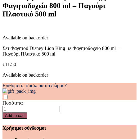
Φαγητοδοχείο 800 ml – Παγούρι
με
Φαγητοδοχείο
Πλαστικό 500 ml
800
ml
-
Παγούρι
Available on backorder
Πλαστικό
500
Σετ Φαγητού Disney Lion King με Φαγητοδοχείο 800 ml –
ml
Παγούρι Πλαστικό 500 ml
quantity
€
11.50
Available on backorder
Επιθυμείτε συσκευασία δώρου?
Ποσότητα
Σετ
Φαγητού
Add to cart
Disney
Lion
Χρήσιμοι σύνδεσμοι
King
με