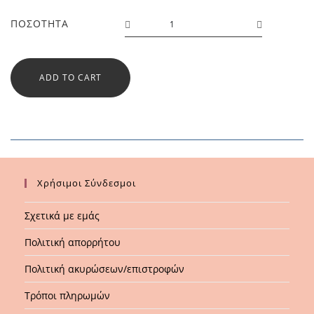
Μολύβι
ΠΟΣΌΤΗΤΑ
Με
Γόμα
Must
ADD TO CART
Space
Battle
-
Skate
More
2
Χρήσιμοι Σύνδεσμοι
Σχέδια
quantity
Σχετικά με εμάς
Πολιτική απορρήτου
Πολιτική ακυρώσεων/επιστροφών
Τρόποι πληρωμών