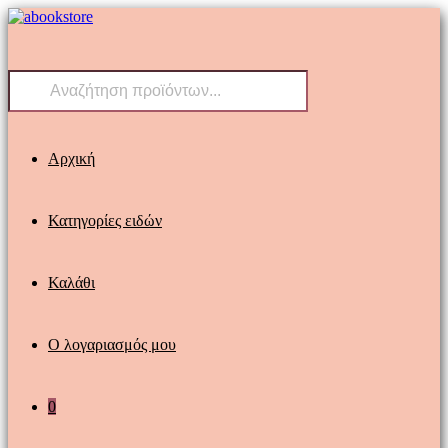
Skip
to
content
Products
search
Αρχική
Κατηγορίες ειδών
Καλάθι
Ο λογαριασμός μου
0