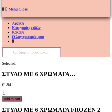
0
Menu
Close
Αρχική
Κατηγορίες ειδών
Καλάθι
Ο λογαριασμός μου
0
Products
search
Selected:
ΣΤΥΛΟ ME 6 ΧΡΩΜΑΤΑ…
€
1.94
ΣΤΥΛΟ
ME
Add to cart
6
ΧΡΩΜΑΤΑ
ΣΤΥΛΟ ME 6 ΧΡΩΜΑΤΑ FROZEN 2
FROZEN