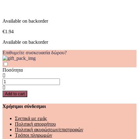
2
quantity
Available on backorder
€
1.94
Available on backorder
Επιθυμείτε συσκευασία δώρου?
Ποσότητα
ΣΤΥΛΟ
ME
6
Add to cart
ΧΡΩΜΑΤΑ
FROZEN
Χρήσιμοι σύνδεσμοι
2
quantity
Σχετικά με εμάς
Πολιτική απορρήτου
Πολιτική ακυρώσεων/επιστροφών
Τρόποι πληρωμών