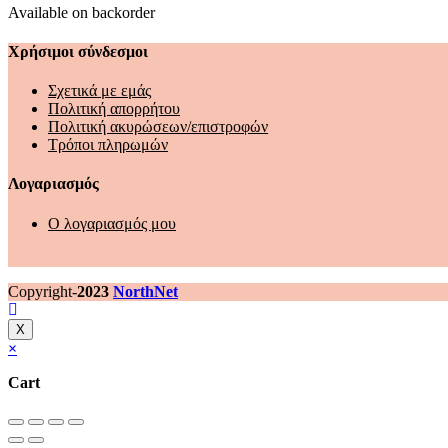
Available on backorder
Χρήσιμοι σύνδεσμοι
Σχετικά με εμάς
Πολιτική απορρήτου
Πολιτική ακυρώσεων/επιστροφών
Τρόποι πληρωμών
Λογαριασμός
Ο λογαριασμός μου
Copyright-
2023
NorthNet
X
×
Cart