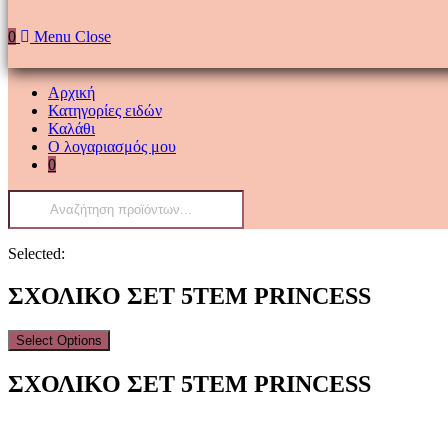
0
Menu
Close
Αρχική
Κατηγορίες ειδών
Καλάθι
Ο λογαριασμός μου
0
Products
search
Selected:
ΣΧΟΛΙΚΟ ΣΕΤ 5ΤΕΜ PRINCESS
Select Options
ΣΧΟΛΙΚΟ ΣΕΤ 5ΤΕΜ PRINCESS