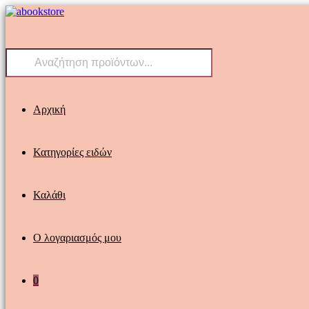
Skip
to
content
Products
search
Αρχική
Κατηγορίες ειδών
Καλάθι
Ο λογαριασμός μου
0