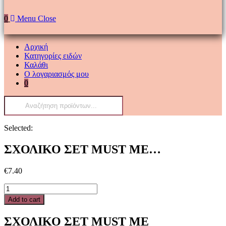
0
Menu
Close
Αρχική
Κατηγορίες ειδών
Καλάθι
Ο λογαριασμός μου
0
Products
search
Selected:
ΣΧΟΛΙΚΟ ΣΕΤ MUST ΜΕ…
€
7.40
ΣΧΟΛΙΚΟ
ΣΕΤ
Add to cart
MUST
ΜΕ
ΣΧΟΛΙΚΟ ΣΕΤ MUST ΜΕ
ΚΟΜΠΙΟΥΤΕΡΑΚΙ