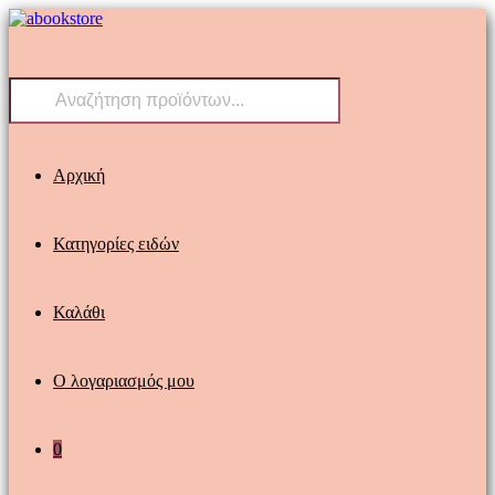
Skip
to
content
Products
search
Αρχική
Κατηγορίες ειδών
Καλάθι
Ο λογαριασμός μου
0