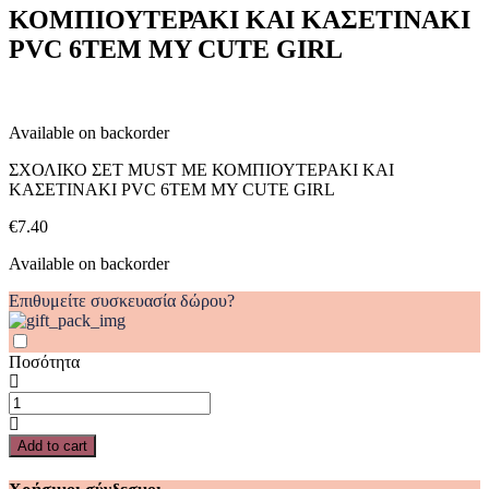
ΚΟΜΠΙΟΥΤΕΡΑΚΙ ΚΑΙ ΚΑΣΕΤΙΝΑΚΙ
ΚΑΙ
ΚΑΣΕΤΙΝΑΚΙ
PVC 6ΤΕΜ MY CUTE GIRL
PVC
6ΤΕΜ
MY
CUTE
Available on backorder
GIRL
quantity
ΣΧΟΛΙΚΟ ΣΕΤ MUST ΜΕ ΚΟΜΠΙΟΥΤΕΡΑΚΙ ΚΑΙ
ΚΑΣΕΤΙΝΑΚΙ PVC 6ΤΕΜ MY CUTE GIRL
€
7.40
Available on backorder
Επιθυμείτε συσκευασία δώρου?
Ποσότητα
ΣΧΟΛΙΚΟ
ΣΕΤ
MUST
Add to cart
ΜΕ
ΚΟΜΠΙΟΥΤΕΡΑΚΙ