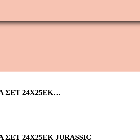
 ΣΕΤ 24Χ25ΕΚ…
ΣΕΤ 24Χ25ΕΚ JURASSIC