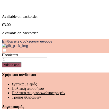
quantity
Available on backorder
€
3.00
Available on backorder
Επιθυμείτε συσκευασία δώρου?
Ποσότητα
ΑΥΤΟΚΟΛΛΗΤΑ
ΕΠΑΝΑΚΟΛΛΟΥΜΕΝΑ
Add to cart
ΣΕΤ
24Χ25ΕΚ
Χρήσιμοι σύνδεσμοι
JURASSIC
quantity
Σχετικά με εμάς
Πολιτική απορρήτου
Πολιτική ακυρώσεων/επιστροφών
Τρόποι πληρωμών
Λογαριασμός