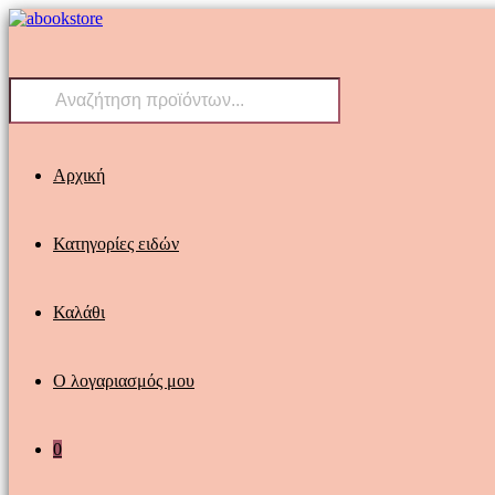
Skip
to
content
Products
search
Αρχική
Κατηγορίες ειδών
Καλάθι
Ο λογαριασμός μου
0