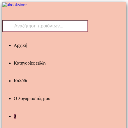
Skip
to
content
Products
search
Αρχική
Κατηγορίες ειδών
Καλάθι
Ο λογαριασμός μου
0