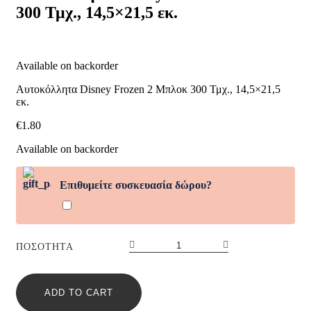
300 Τμχ., 14,5×21,5 εκ.
300
Τμχ.,
14,5x21,5
εκ.
quantity
Available on backorder
Αυτοκόλλητα Disney Frozen 2 Μπλοκ 300 Τμχ., 14,5×21,5
εκ.
€
1.80
Available on backorder
Επιθυμείτε συσκευασία δώρου?
Αυτοκόλλητα
ΠΟΣΌΤΗΤΑ
Disney
Frozen
2
ADD TO CART
Μπλοκ
300