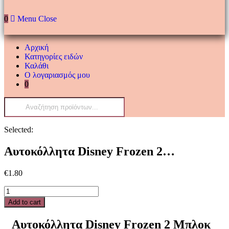
0
Menu
Close
Αρχική
Κατηγορίες ειδών
Καλάθι
Ο λογαριασμός μου
0
Products
search
Selected:
Αυτοκόλλητα Disney Frozen 2…
€
1.80
Αυτοκόλλητα
Disney
Add to cart
Frozen
2
Αυτοκόλλητα Disney Frozen 2 Μπλοκ
Μπλοκ