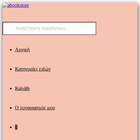
Skip
to
content
Products
search
Αρχική
Κατηγορίες ειδών
Καλάθι
Ο λογαριασμός μου
0