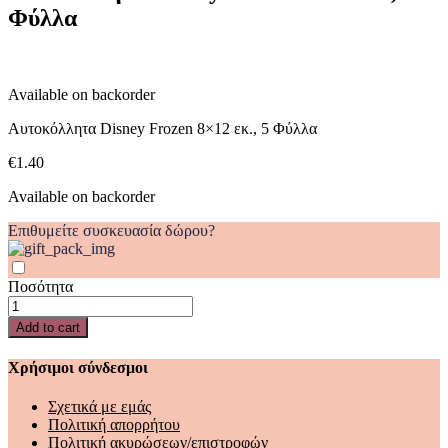
Φύλλα
5
Φύλλα
quantity
Available on backorder
Αυτοκόλλητα Disney Frozen 8×12 εκ., 5 Φύλλα
€
1.40
Available on backorder
Επιθυμείτε συσκευασία δώρου?
Ποσότητα
Αυτοκόλλητα
Disney
Add to cart
Frozen
8x12
Χρήσιμοι σύνδεσμοι
εκ.,
5
Σχετικά με εμάς
Φύλλα
Πολιτική απορρήτου
quantity
Πολιτική ακυρώσεων/επιστροφών