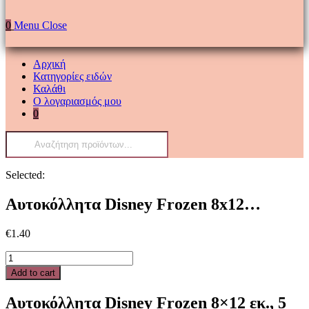
0
Menu
Close
Αρχική
Κατηγορίες ειδών
Καλάθι
Ο λογαριασμός μου
0
Products
search
Selected:
Αυτοκόλλητα Disney Frozen 8x12…
€
1.40
Αυτοκόλλητα
Disney
Add to cart
Frozen
8x12
Αυτοκόλλητα Disney Frozen 8×12 εκ., 5
εκ.,