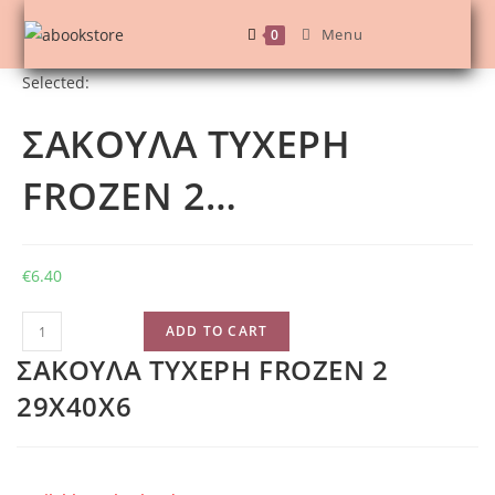
Skip
Menu
0
to
content
Selected:
ΣΑΚΟΥΛΑ ΤΥΧΕΡΗ
FROZEN 2…
€
6.40
ΣΑΚΟΥΛΑ
ADD TO CART
ΤΥΧΕΡΗ
ΣΑΚΟΥΛΑ ΤΥΧΕΡΗ FROZEN 2
FROZEN
29X40X6
2
29X40X6
quantity