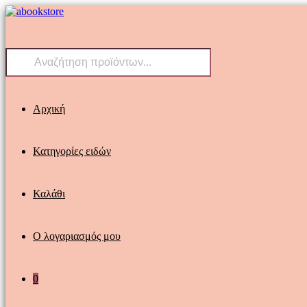
Skip
to
content
Products
search
Αρχική
Κατηγορίες ειδών
Καλάθι
Ο λογαριασμός μου
0