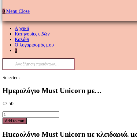
0
Menu
Close
Αρχική
Κατηγορίες ειδών
Καλάθι
Ο λογαριασμός μου
0
Products
search
Selected:
Ημερολόγιο Must Unicorn με…
€
7.50
Ημερολόγιο
Must
Add to cart
Unicorn
με
Ημερολόγιο Must Unicorn με κλειδαριά, μ
κλειδαριά,