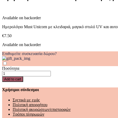
μαγικό
στυλό
UV
Available on backorder
και
αυτοκόλλητα
Ημερολόγιο Must Unicorn με κλειδαριά, μαγικό στυλό UV και αυτ
quantity
€
7.50
Available on backorder
Επιθυμείτε συσκευασία δώρου?
Ποσότητα
Ημερολόγιο
Must
Add to cart
Unicorn
με
Χρήσιμοι σύνδεσμοι
κλειδαριά,
μαγικό
Σχετικά με εμάς
στυλό
Πολιτική απορρήτου
UV
Πολιτική ακυρώσεων/επιστροφών
και
Τρόποι πληρωμών
αυτοκόλλητα