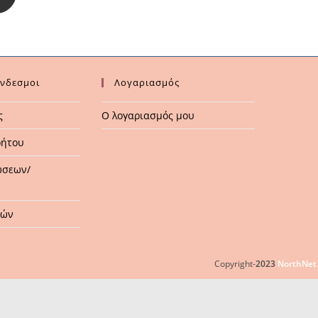
LUNA
OFFICE
quantity
ύνδεσμοι
Λογαριασμός
ς
Ο λογαριασμός μου
ρήτου
ώσεων/
μών
Copyright-
2023
NorthNet