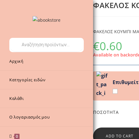
ΦΑΚΕΛΟΣ Κ
Skip
to
content
ΦΑΚΕΛΟΣ ΚΟΥΜΠΙ ΜΑ
€
0.60
Products
search
Available on backord
Αρχική
Κατηγορίες ειδών
Επιθυμείτ
Καλάθι
ΠΟΣΌΤΗΤΑ
Ο λογαριασμός μου
ADD TO CART
0