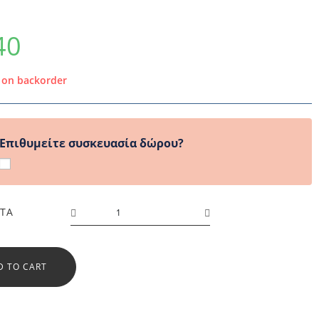
40
e on backorder
Επιθυμείτε συσκευασία δώρου?
ΤΑ
D TO CART