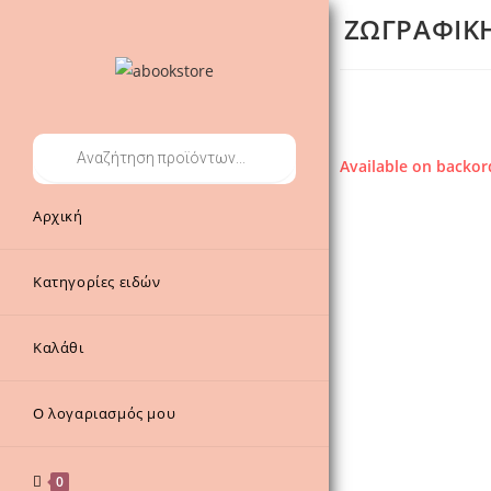
ΖΩΓΡΑΦΙΚ
Products
Available on backor
search
Αρχική
Κατηγορίες ειδών
Καλάθι
Ο λογαριασμός μου
0