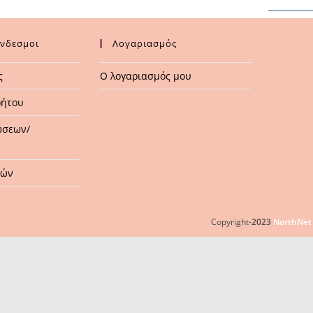
ύνδεσμοι
Λογαριασμός
ς
Ο λογαριασμός μου
ρήτου
ώσεων/
μών
Copyright-
2023
NorthNet