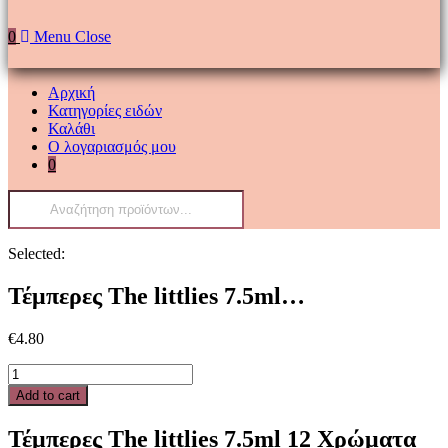
0
Menu
Close
Αρχική
Κατηγορίες ειδών
Καλάθι
Ο λογαριασμός μου
0
Products
search
Selected:
Τέμπερες The littlies 7.5ml…
€
4.80
Τέμπερες
The
Add to cart
littlies
7.5ml
Τέμπερες The littlies 7.5ml 12 Χρώματα
12