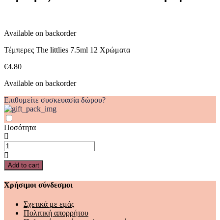
Χρώματα
quantity
Available on backorder
Τέμπερες The littlies 7.5ml 12 Χρώματα
€
4.80
Available on backorder
Επιθυμείτε συσκευασία δώρου?
Ποσότητα
Τέμπερες
The
littlies
Add to cart
7.5ml
12
Χρήσιμοι σύνδεσμοι
Χρώματα
quantity
Σχετικά με εμάς
Πολιτική απορρήτου