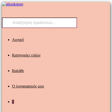
Skip
to
content
Products
search
Αρχική
Κατηγορίες ειδών
Καλάθι
Ο λογαριασμός μου
0