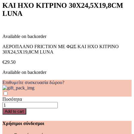
ΚΑΙ ΗΧΟ ΚΙΤΡΙΝΟ 30Χ24,5Χ19,8CM
ΗΧΟ
ΚΙΤΡΙΝΟ
LUNA
30Χ24,5Χ19,8CM
LUNA
quantity
Available on backorder
ΑΕΡΟΠΛΑΝΟ FRICTION ΜΕ ΦΩΣ ΚΑΙ ΗΧΟ ΚΙΤΡΙΝΟ
30Χ24,5Χ19,8CM LUNA
€
29.50
Available on backorder
Επιθυμείτε συσκευασία δώρου?
Ποσότητα
ΑΕΡΟΠΛΑΝΟ
FRICTION
Add to cart
ΜΕ
ΦΩΣ
Χρήσιμοι σύνδεσμοι
ΚΑΙ
ΗΧΟ