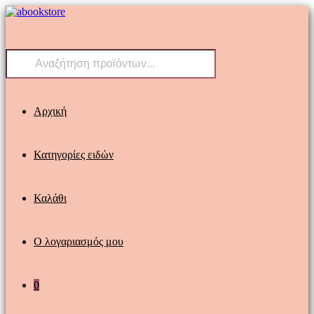
Skip
to
content
Products
search
Αρχική
Κατηγορίες ειδών
Καλάθι
Ο λογαριασμός μου
0