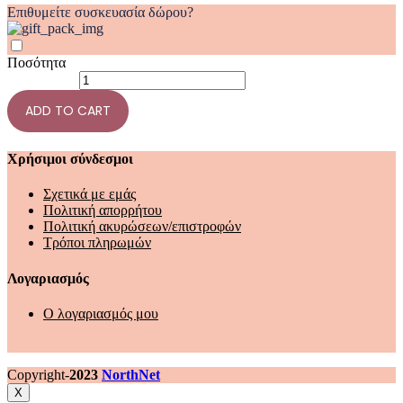
Επιθυμείτε συσκευασία δώρου?
Ποσότητα
ΕΛΙΚΟΠΤΕΡΟ
FRICTION
ADD TO CART
ΜΕ
ΗΧΟ
ΚΑΙ
ΦΩΣ
Χρήσιμοι σύνδεσμοι
ΛΕΥΚΟ
LUNA
Σχετικά με εμάς
22,3X10X13,5ΕΚ
Πολιτική απορρήτου
quantity
Πολιτική ακυρώσεων/επιστροφών
Τρόποι πληρωμών
Λογαριασμός
Ο λογαριασμός μου
Copyright-
2023
NorthNet
X