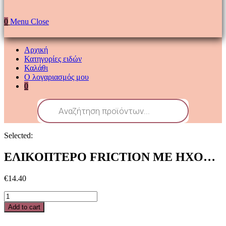
0
Menu
Close
Αρχική
Κατηγορίες ειδών
Καλάθι
Ο λογαριασμός μου
0
Products
search
Selected:
ΕΛΙΚΟΠΤΕΡΟ FRICTION ΜΕ ΗΧΟ…
€
14.40
ΕΛΙΚΟΠΤΕΡΟ
FRICTION
Add to cart
ΜΕ
ΗΧΟ