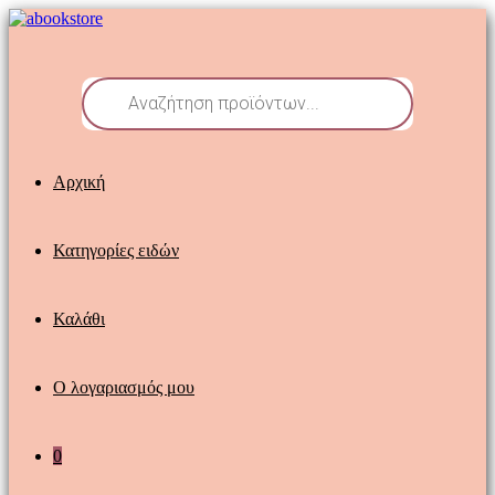
Skip
to
content
Products
search
Αρχική
Κατηγορίες ειδών
Καλάθι
Ο λογαριασμός μου
0