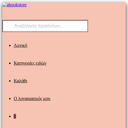
Skip
to
content
Products
search
Αρχική
Κατηγορίες ειδών
Καλάθι
Ο λογαριασμός μου
0