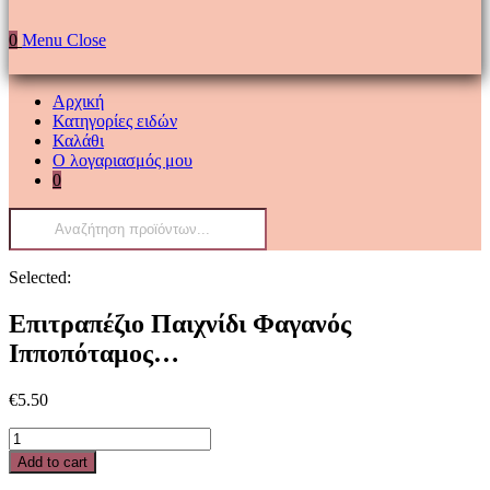
0
Menu
Close
Αρχική
Κατηγορίες ειδών
Καλάθι
Ο λογαριασμός μου
0
Products
search
Selected:
Επιτραπέζιο Παιχνίδι Φαγανός
Ιπποπόταμος…
€
5.50
Επιτραπέζιο
Παιχνίδι
Add to cart
Φαγανός