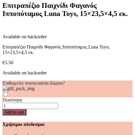
Ιπποπόταμος
Επιτραπέζιο Παιχνίδι Φαγανός
Luna
Ιπποπόταμος Luna Toys, 15×23,5×4,5 εκ.
Toys,
15x23,5x4,5
εκ.
quantity
Available on backorder
Επιτραπέζιο Παιχνίδι Φαγανός Ιπποπόταμος Luna Toys,
15×23,5×4,5 εκ.
€
5.50
Available on backorder
Επιθυμείτε συσκευασία δώρου?
Ποσότητα
Επιτραπέζιο
Παιχνίδι
Add to cart
Φαγανός
Ιπποπόταμος
Χρήσιμοι σύνδεσμοι
Luna
Toys,