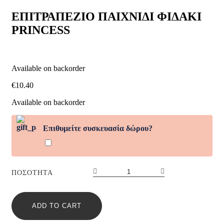
ΦΙΔΑΚΙ
PRINCESS
ΕΠΙΤΡΑΠΕΖΙΟ ΠΑΙΧΝΙΔΙ ΦΙΔΑΚΙ
quantity
PRINCESS
Available on backorder
€
10.40
Available on backorder
Επιθυμείτε συσκευασία δώρου?
ΕΠΙΤΡΑΠΕΖΙΟ
ΠΟΣΌΤΗΤΑ
ΠΑΙΧΝΙΔΙ
ΦΙΔΑΚΙ
PRINCESS
ADD TO CART
quantity