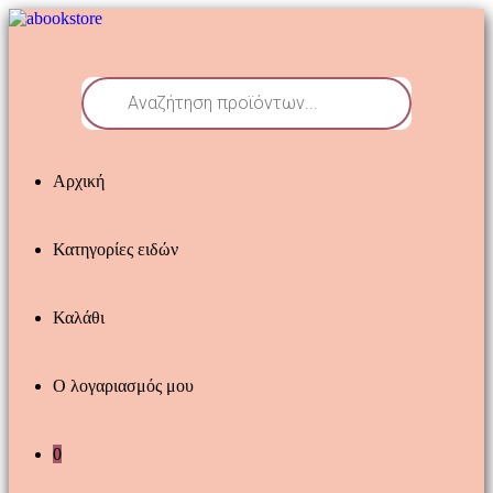
Skip
to
content
Products
search
Αρχική
Κατηγορίες ειδών
Καλάθι
Ο λογαριασμός μου
0