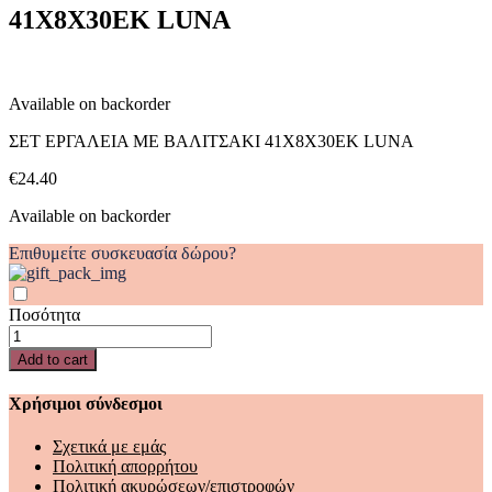
41Χ8Χ30ΕΚ LUNA
LUNA
quantity
Available on backorder
ΣΕΤ ΕΡΓΑΛΕΙΑ ΜΕ ΒΑΛΙΤΣΑΚΙ 41Χ8Χ30ΕΚ LUNA
€
24.40
Available on backorder
Επιθυμείτε συσκευασία δώρου?
Ποσότητα
ΣΕΤ
ΕΡΓΑΛΕΙΑ
Add to cart
ΜΕ
ΒΑΛΙΤΣΑΚΙ
Χρήσιμοι σύνδεσμοι
41Χ8Χ30ΕΚ
LUNA
Σχετικά με εμάς
quantity
Πολιτική απορρήτου
Πολιτική ακυρώσεων/επιστροφών