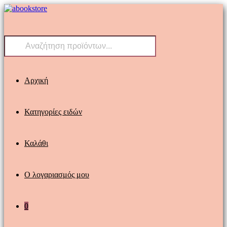
Skip
to
content
Products
search
Αρχική
Κατηγορίες ειδών
Καλάθι
Ο λογαριασμός μου
0