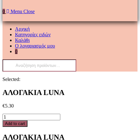
0
Menu
Close
Αρχική
Κατηγορίες ειδών
Καλάθι
Ο λογαριασμός μου
0
Products
search
Selected:
ΑΛΟΓΑΚΙΑ LUNA
€
5.30
ΑΛΟΓΑΚΙΑ
LUNA
Add to cart
quantity
ΑΛΟΓΑΚΙΑ LUNA