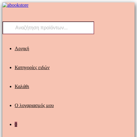
Skip
to
content
Products
search
Αρχική
Κατηγορίες ειδών
Καλάθι
Ο λογαριασμός μου
0