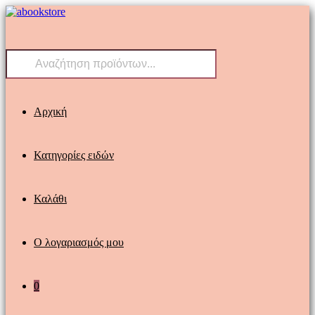
Skip
to
content
Products
search
Αρχική
Κατηγορίες ειδών
Καλάθι
Ο λογαριασμός μου
0