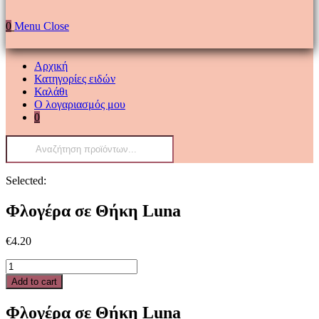
0
Menu
Close
Αρχική
Κατηγορίες ειδών
Καλάθι
Ο λογαριασμός μου
0
Products
search
Selected:
Φλογέρα σε Θήκη Luna
€
4.20
Φλογέρα
σε
Add to cart
Θήκη
Luna
Φλογέρα σε Θήκη Luna
quantity