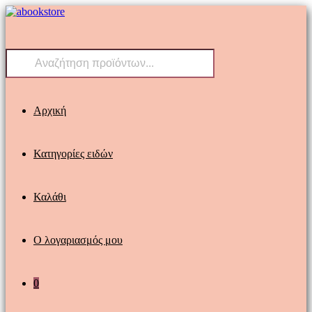
Skip
to
content
Products
search
Αρχική
Κατηγορίες ειδών
Καλάθι
Ο λογαριασμός μου
0