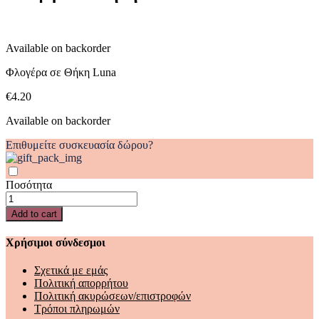
Available on backorder
Φλογέρα σε Θήκη Luna
€
4.20
Available on backorder
Επιθυμείτε συσκευασία δώρου?
Ποσότητα
Φλογέρα
σε
Add to cart
Θήκη
Luna
Χρήσιμοι σύνδεσμοι
quantity
Σχετικά με εμάς
Πολιτική απορρήτου
Πολιτική ακυρώσεων/επιστροφών
Τρόποι πληρωμών