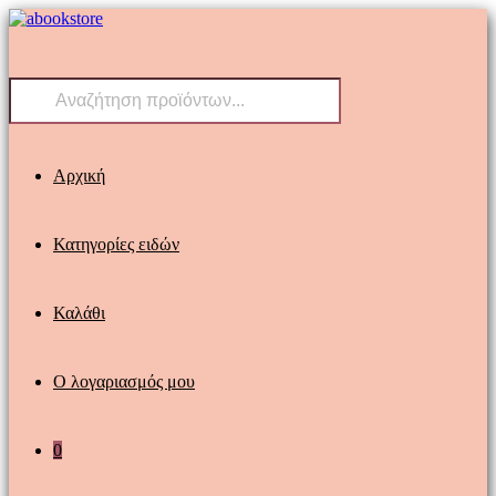
Skip
to
content
Products
search
Αρχική
Κατηγορίες ειδών
Καλάθι
Ο λογαριασμός μου
0