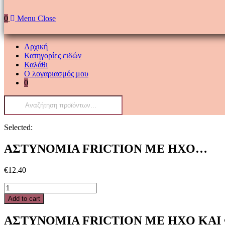
0
Menu
Close
Αρχική
Κατηγορίες ειδών
Καλάθι
Ο λογαριασμός μου
0
Products
search
Selected:
ΑΣΤΥΝΟΜΙΑ FRICTION ΜΕ ΗΧΟ…
€
12.40
ΑΣΤΥΝΟΜΙΑ
FRICTION
Add to cart
ΜΕ
ΗΧΟ
ΑΣΤΥΝΟΜΙΑ FRICTION ΜΕ ΗΧΟ ΚΑΙ 
ΚΑΙ