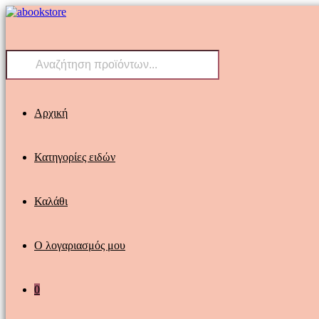
Skip
to
content
Products
search
Αρχική
Κατηγορίες ειδών
Καλάθι
Ο λογαριασμός μου
0