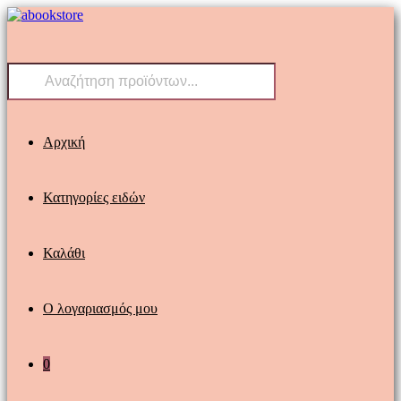
Skip
to
content
Products
search
Αρχική
Κατηγορίες ειδών
Καλάθι
Ο λογαριασμός μου
0