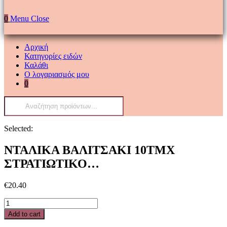
0
Menu
Close
Αρχική
Κατηγορίες ειδών
Καλάθι
Ο λογαριασμός μου
0
Products
search
Selected:
ΝΤΑΛΙΚΑ ΒΑΛΙΤΣΑΚΙ 10ΤΜΧ
ΣΤΡΑΤΙΩΤΙΚΟ…
€
20.40
ΝΤΑΛΙΚΑ
ΒΑΛΙΤΣΑΚΙ
Add to cart
10ΤΜΧ