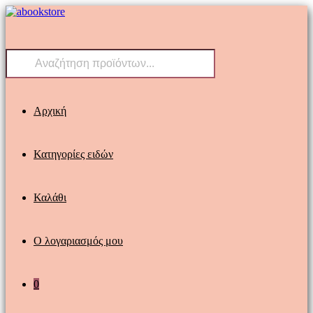
Skip
to
content
Products
search
Αρχική
Κατηγορίες ειδών
Καλάθι
Ο λογαριασμός μου
0