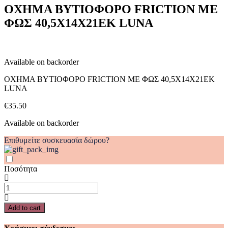
ΜΕ
ΟΧΗΜΑ ΒΥΤΙΟΦΟΡΟ FRICTION ΜΕ
ΦΩΣ
ΦΩΣ 40,5X14X21ΕΚ LUNA
40,5X14X21ΕΚ
LUNA
quantity
Available on backorder
ΟΧΗΜΑ ΒΥΤΙΟΦΟΡΟ FRICTION ΜΕ ΦΩΣ 40,5X14X21ΕΚ
LUNA
€
35.50
Available on backorder
Επιθυμείτε συσκευασία δώρου?
Ποσότητα
ΟΧΗΜΑ
ΒΥΤΙΟΦΟΡΟ
FRICTION
Add to cart
ΜΕ
ΦΩΣ