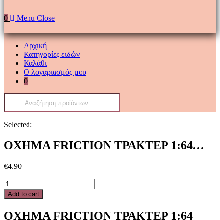
0
Menu
Close
Αρχική
Κατηγορίες ειδών
Καλάθι
Ο λογαριασμός μου
0
Products
search
Selected:
ΟΧΗΜΑ FRICTION ΤΡΑΚΤΕΡ 1:64…
€
4.90
ΟΧΗΜΑ
FRICTION
Add to cart
ΤΡΑΚΤΕΡ
1:64
ΟΧΗΜΑ FRICTION ΤΡΑΚΤΕΡ 1:64
25Χ14,3Χ19,5ΕΚ