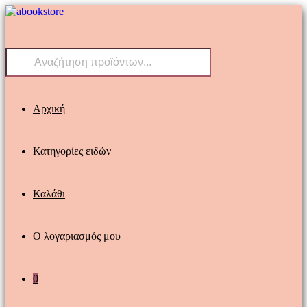
Skip
to
content
Products
search
Αρχική
Κατηγορίες ειδών
Καλάθι
Ο λογαριασμός μου
0