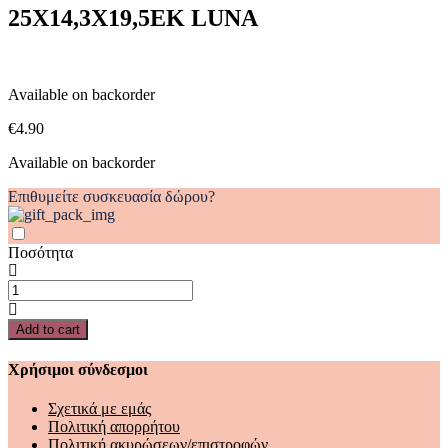
25Χ14,3Χ19,5ΕΚ LUNA
LUNA
quantity
Available on backorder
€
4.90
Available on backorder
Επιθυμείτε συσκευασία δώρου?
Ποσότητα
ΟΧΗΜΑ
FRICTION
ΤΡΑΚΤΕΡ
Add to cart
1:64
25Χ14,3Χ19,5ΕΚ
Χρήσιμοι σύνδεσμοι
LUNA
quantity
Σχετικά με εμάς
Πολιτική απορρήτου
Πολιτική ακυρώσεων/επιστροφών