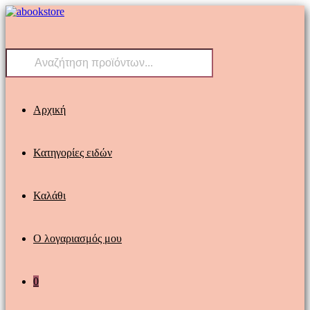
Skip
to
content
Products
search
Αρχική
Κατηγορίες ειδών
Καλάθι
Ο λογαριασμός μου
0