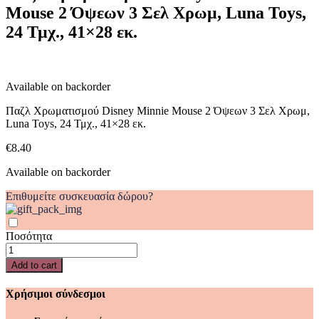
Mouse 2 Όψεων 3 Σελ Χρωμ, Luna Toys,
2
Όψεων
24 Τμχ., 41×28 εκ.
3
Σελ
Χρωμ,
Luna
Available on backorder
Toys,
24
Παζλ Χρωματισμού Disney Minnie Mouse 2 Όψεων 3 Σελ Χρωμ,
Τμχ.,
Luna Toys, 24 Τμχ., 41×28 εκ.
41x28
εκ.
€
8.40
quantity
Available on backorder
Επιθυμείτε συσκευασία δώρου?
Ποσότητα
Παζλ
Χρωματισμού
Add to cart
Disney
Minnie
Χρήσιμοι σύνδεσμοι
Mouse
2