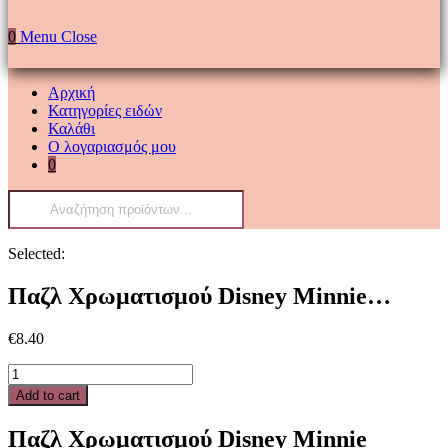
0
Menu
Close
Αρχική
Κατηγορίες ειδών
Καλάθι
Ο λογαριασμός μου
0
Products
search
Selected:
Παζλ Χρωματισμού Disney Minnie…
€
8.40
Παζλ
Χρωματισμού
Add to cart
Disney
Minnie
Παζλ Χρωματισμού Disney Minnie
Mouse