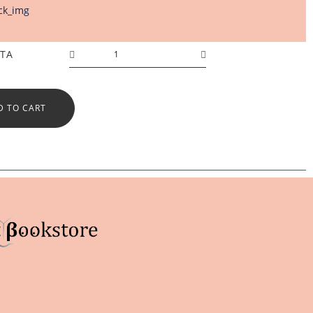
ΤΑ
D TO CART