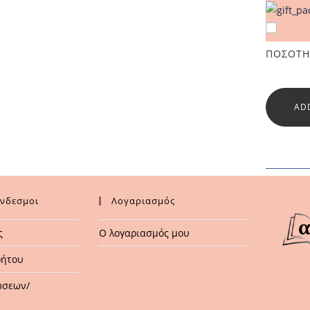
ΠΟΣΌΤΗ
AD
ύνδεσμοι
Λογαριασμός
ς
Ο λογαριασμός μου
ρήτου
ώσεων/