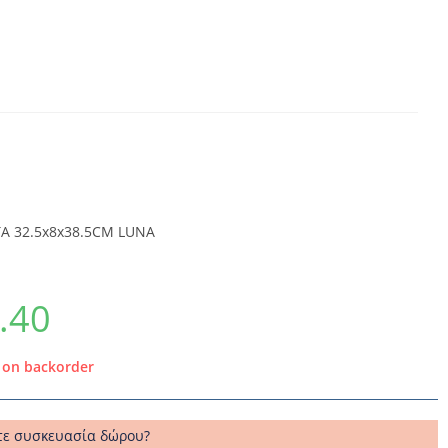
Α 32.5x8x38.5CM LUNA
.40
e on backorder
τε συσκευασία δώρου?