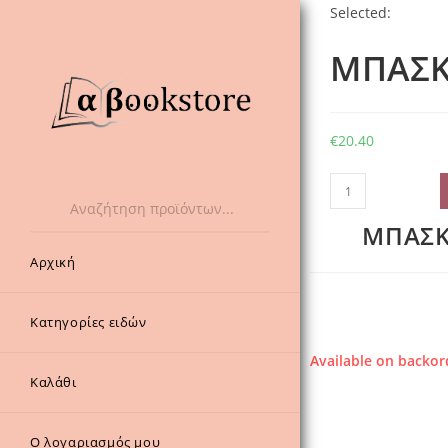
Selected:
ΜΠΑΣΚ
€
20.40
Products
ΜΠΑΣΚ
search
Αρχική
Κατηγορίες ειδών
Available on backor
Καλάθι
Ο λογαριασμός μου