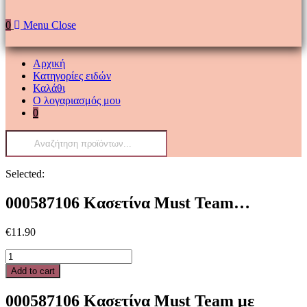
0
Menu
Close
Αρχική
Κατηγορίες ειδών
Καλάθι
Ο λογαριασμός μου
0
Products
search
Selected:
000587106 Κασετίνα Must Team…
€
11.90
000587106
Κασετίνα
Add to cart
Must
Team
000587106 Κασετίνα Must Team με
με