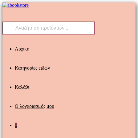
Skip
to
content
Products
search
Αρχική
Κατηγορίες ειδών
Καλάθι
Ο λογαριασμός μου
0