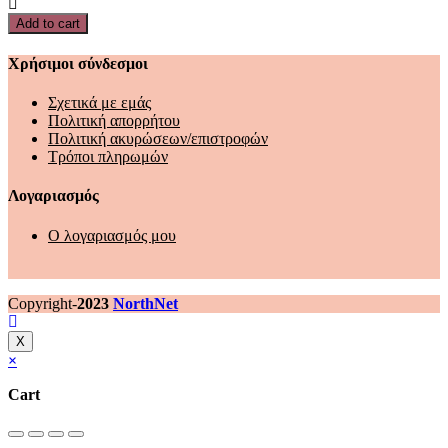
Must
Add to cart
Team
με
Χρήσιμοι σύνδεσμοι
Μαγνητικό
Κούμπωμα
Σχετικά με εμάς
με
Πολιτική απορρήτου
4
Πολιτική ακυρώσεων/επιστροφών
Σχέδια
Τρόποι πληρωμών
quantity
Λογαριασμός
Ο λογαριασμός μου
Copyright-
2023
NorthNet
X
×
Cart