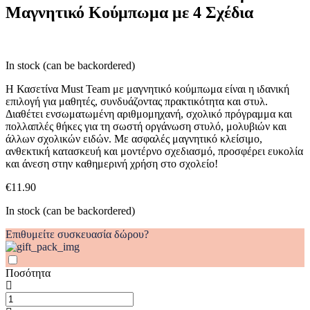
Μαγνητικό Κούμπωμα με 4 Σχέδια
Μαγνητικό
Κούμπωμα
με
4
Σχέδια
In stock (can be backordered)
quantity
Η Κασετίνα Must Team με μαγνητικό κούμπωμα είναι η ιδανική
επιλογή για μαθητές, συνδυάζοντας πρακτικότητα και στυλ.
Διαθέτει ενσωματωμένη αριθμομηχανή, σχολικό πρόγραμμα και
πολλαπλές θήκες για τη σωστή οργάνωση στυλό, μολυβιών και
άλλων σχολικών ειδών. Με ασφαλές μαγνητικό κλείσιμο,
ανθεκτική κατασκευή και μοντέρνο σχεδιασμό, προσφέρει ευκολία
και άνεση στην καθημερινή χρήση στο σχολείο!
€
11.90
In stock (can be backordered)
Επιθυμείτε συσκευασία δώρου?
Ποσότητα
000587106
Κασετίνα