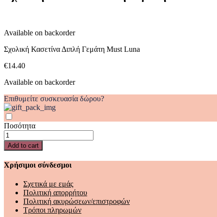
Luna
quantity
Available on backorder
Σχολική Κασετίνα Διπλή Γεμάτη Must Luna
€
14.40
Available on backorder
Επιθυμείτε συσκευασία δώρου?
Ποσότητα
Σχολική
Κασετίνα
Add to cart
Διπλή
Γεμάτη
Χρήσιμοι σύνδεσμοι
Must
Luna
Σχετικά με εμάς
quantity
Πολιτική απορρήτου
Πολιτική ακυρώσεων/επιστροφών
Τρόποι πληρωμών