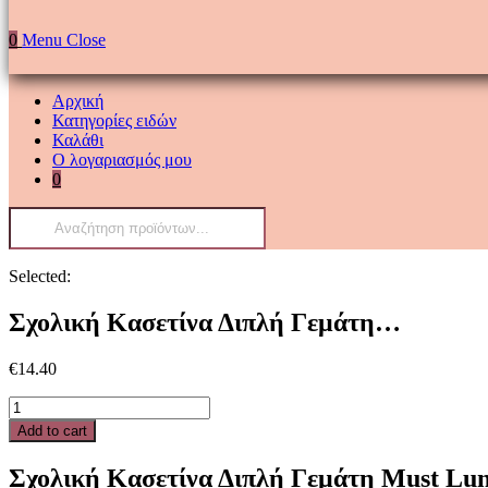
0
Menu
Close
Αρχική
Κατηγορίες ειδών
Καλάθι
Ο λογαριασμός μου
0
Products
search
Selected:
Σχολική Κασετίνα Διπλή Γεμάτη…
€
14.40
Σχολική
Κασετίνα
Add to cart
Διπλή
Γεμάτη
Σχολική Κασετίνα Διπλή Γεμάτη Must Lu
Must