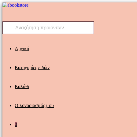
Skip
to
content
Products
search
Αρχική
Κατηγορίες ειδών
Καλάθι
Ο λογαριασμός μου
0