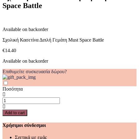
Space Battle
Space
Battle
quantity
Available on backorder
Σχολική Κασετίνα Διπλή Γεμάτη Must Space Battle
€
14.40
Available on backorder
Επιθυμείτε συσκευασία δώρου?
Ποσότητα
Σχολική
Κασετίνα
Διπλή
Add to cart
Γεμάτη
Must
Χρήσιμοι σύνδεσμοι
Space
Battle
Σχετικά με εμάς
quantity