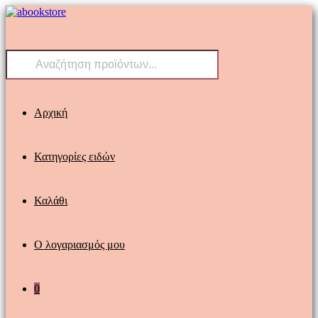
Skip
to
content
Products
search
Αρχική
Κατηγορίες ειδών
Καλάθι
Ο λογαριασμός μου
0