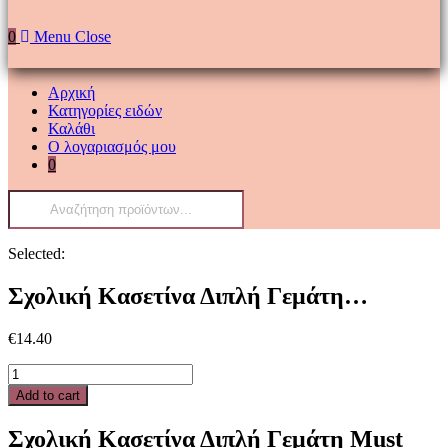
0
Menu
Close
Αρχική
Κατηγορίες ειδών
Καλάθι
Ο λογαριασμός μου
0
Products
search
Selected:
Σχολική Κασετίνα Διπλή Γεμάτη…
€
14.40
Σχολική
Κασετίνα
Add to cart
Διπλή
Γεμάτη
Σχολική Κασετίνα Διπλή Γεμάτη Must
Must