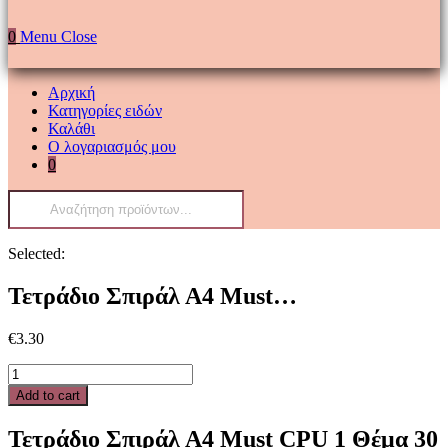
0
Menu
Close
Αρχική
Κατηγορίες ειδών
Καλάθι
Ο λογαριασμός μου
0
Products
search
Selected:
Τετράδιο Σπιράλ Α4 Must…
€
3.30
Τετράδιο
Σπιράλ
Add to cart
Α4
Must
Τετράδιο Σπιράλ Α4 Must CPU 1 Θέμα 30
CPU