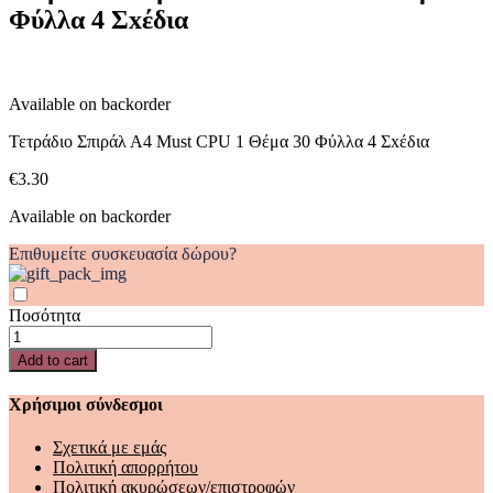
Φύλλα 4 Σxέδια
1
Θέμα
30
Φύλλα
4
Available on backorder
Σxέδια
quantity
Τετράδιο Σπιράλ Α4 Must CPU 1 Θέμα 30 Φύλλα 4 Σxέδια
€
3.30
Available on backorder
Επιθυμείτε συσκευασία δώρου?
Ποσότητα
Τετράδιο
Σπιράλ
Add to cart
Α4
Must
Χρήσιμοι σύνδεσμοι
CPU
1
Σχετικά με εμάς
Θέμα
Πολιτική απορρήτου
30
Πολιτική ακυρώσεων/επιστροφών
Φύλλα