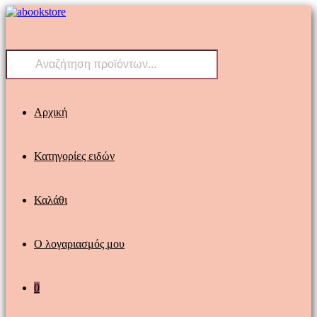
Skip
to
content
Products
search
Αρχική
Κατηγορίες ειδών
Καλάθι
Ο λογαριασμός μου
0