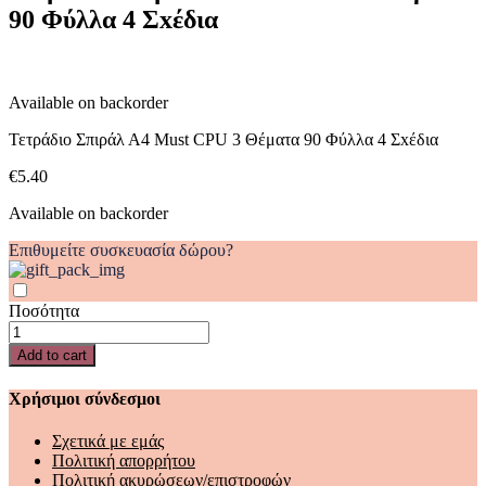
90 Φύλλα 4 Σxέδια
3
Θέματα
90
Φύλλα
4
Available on backorder
Σxέδια
quantity
Τετράδιο Σπιράλ Α4 Must CPU 3 Θέματα 90 Φύλλα 4 Σxέδια
€
5.40
Available on backorder
Επιθυμείτε συσκευασία δώρου?
Ποσότητα
Τετράδιο
Σπιράλ
Add to cart
Α4
Must
Χρήσιμοι σύνδεσμοι
CPU
3
Σχετικά με εμάς
Θέματα
Πολιτική απορρήτου
90
Πολιτική ακυρώσεων/επιστροφών
Φύλλα