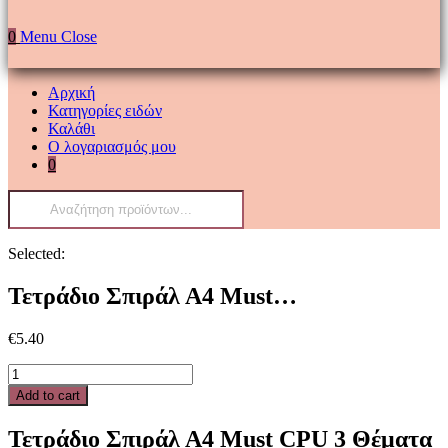
0
Menu
Close
Αρχική
Κατηγορίες ειδών
Καλάθι
Ο λογαριασμός μου
0
Products
search
Selected:
Τετράδιο Σπιράλ Α4 Must…
€
5.40
Τετράδιο
Σπιράλ
Add to cart
Α4
Must
Τετράδιο Σπιράλ Α4 Must CPU 3 Θέματα
CPU