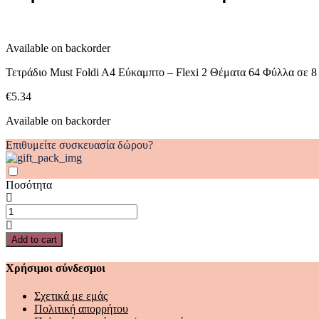
-
Flexi
2
Available on backorder
Θέματα
64
Τετράδιο Must Foldi A4 Εύκαμπτο – Flexi 2 Θέματα 64 Φύλλα σε 
Φύλλα
σε
€
5.34
8
Χρώματα
Available on backorder
quantity
Επιθυμείτε συσκευασία δώρου?
Ποσότητα
Τετράδιο
Must
Foldi
Add to cart
A4
Εύκαμπτο
Χρήσιμοι σύνδεσμοι
-
Flexi
Σχετικά με εμάς
2
Πολιτική απορρήτου
Θέματα