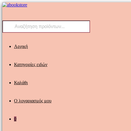
Skip
to
content
Products
search
Αρχική
Κατηγορίες ειδών
Καλάθι
Ο λογαριασμός μου
0