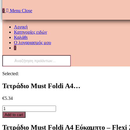
0
Menu
Close
Αρχική
Κατηγορίες ειδών
Καλάθι
Ο λογαριασμός μου
0
Products
search
Selected:
Τετράδιο Must Foldi A4…
€
5.34
Τετράδιο
Must
Add to cart
Foldi
A4
Τετράδιο Must Foldi A4 Εύκαμπτο – Flex
Εύκαμπτο