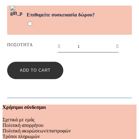
Επιθυμείτε συσκευασία δώρου?
Τετραδιο
ΠΟΣΌΤΗΤΑ
Σπιράλ
Α4
Must
Player
ADD TO CART
1
Θέμα
30
Φύλλα
4
Σxέδια
quantity
Χρήσιμοι σύνδεσμοι
Σχετικά με εμάς
Πολιτική απορρήτου
Πολιτική ακυρώσεων/επιστροφών
Τρόποι πληρωμών