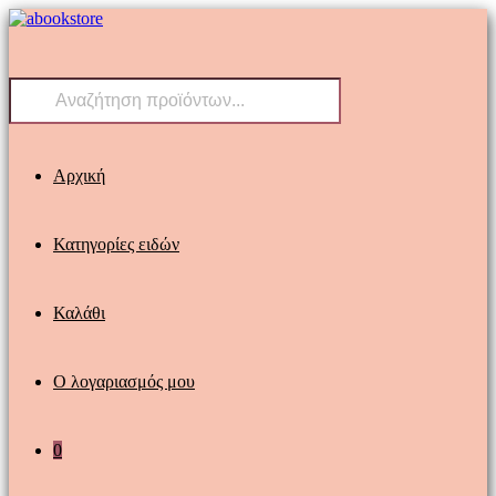
Skip
to
content
Products
search
Αρχική
Κατηγορίες ειδών
Καλάθι
Ο λογαριασμός μου
0