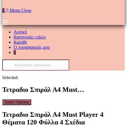
0
Menu
Close
Αρχική
Κατηγορίες ειδών
Καλάθι
Ο λογαριασμός μου
0
Products
search
Selected:
Τετραδιο Σπιράλ Α4 Must…
Select Options
Τετραδιο Σπιράλ Α4 Must Player 4
Θέματα 120 Φύλλα 4 Σxέδια