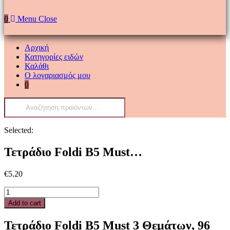
0
Menu
Close
Αρχική
Κατηγορίες ειδών
Καλάθι
Ο λογαριασμός μου
0
Products
search
Selected:
Τετράδιο Foldi Β5 Must…
€
5.20
Τετράδιο
Foldi
Add to cart
Β5
Must
Τετράδιο Foldi Β5 Must 3 Θεμάτων, 96
3