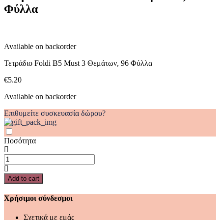
Φύλλα
Θεμάτων,
96
Φύλλα
quantity
Available on backorder
Τετράδιο Foldi Β5 Must 3 Θεμάτων, 96 Φύλλα
€
5.20
Available on backorder
Επιθυμείτε συσκευασία δώρου?
Ποσότητα
Τετράδιο
Foldi
Β5
Add to cart
Must
3
Χρήσιμοι σύνδεσμοι
Θεμάτων,
96
Σχετικά με εμάς
Φύλλα