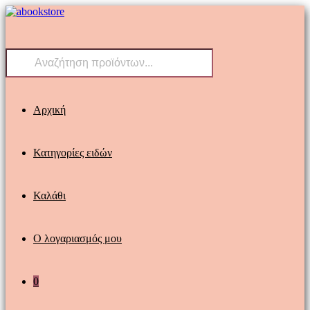
Skip
to
content
Products
search
Αρχική
Κατηγορίες ειδών
Καλάθι
Ο λογαριασμός μου
0