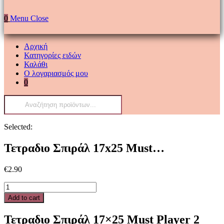
0
Menu
Close
Αρχική
Κατηγορίες ειδών
Καλάθι
Ο λογαριασμός μου
0
Products
search
Selected:
Τετραδιο Σπιράλ 17x25 Must…
€
2.90
Τετραδιο
Σπιράλ
Add to cart
17x25
Must
Τετραδιο Σπιράλ 17×25 Must Player 2
Player