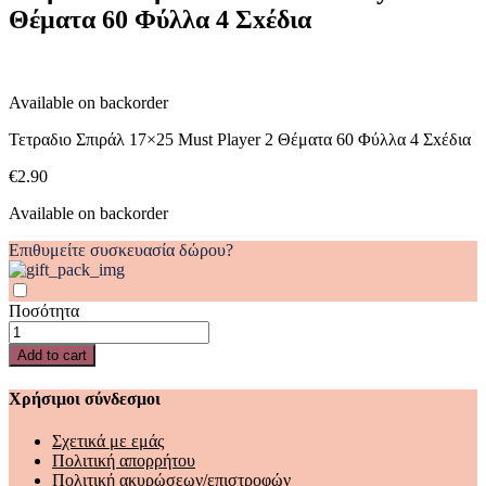
Θέματα 60 Φύλλα 4 Σxέδια
2
Θέματα
60
Φύλλα
4
Available on backorder
Σxέδια
quantity
Τετραδιο Σπιράλ 17×25 Must Player 2 Θέματα 60 Φύλλα 4 Σxέδια
€
2.90
Available on backorder
Επιθυμείτε συσκευασία δώρου?
Ποσότητα
Τετραδιο
Σπιράλ
Add to cart
17x25
Must
Χρήσιμοι σύνδεσμοι
Player
2
Σχετικά με εμάς
Θέματα
Πολιτική απορρήτου
60
Πολιτική ακυρώσεων/επιστροφών
Φύλλα