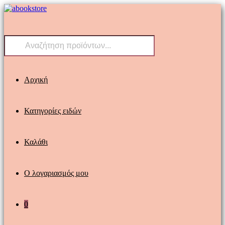
Skip
to
content
Products
search
Αρχική
Κατηγορίες ειδών
Καλάθι
Ο λογαριασμός μου
0